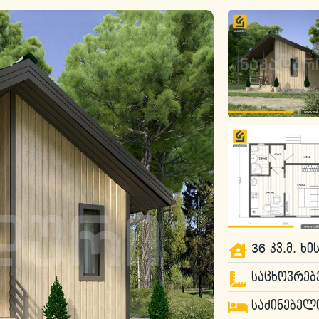
36 კვ.მ. ხ
საცხოვრებ
საძინებელი